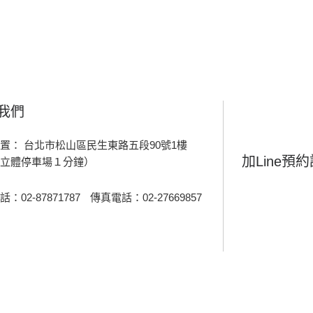
我們
置： 台北市松山區民生東路五段90號1樓
加Line預
立體停車場１分鐘）
：02-87871787
傳真電話：02-27669857