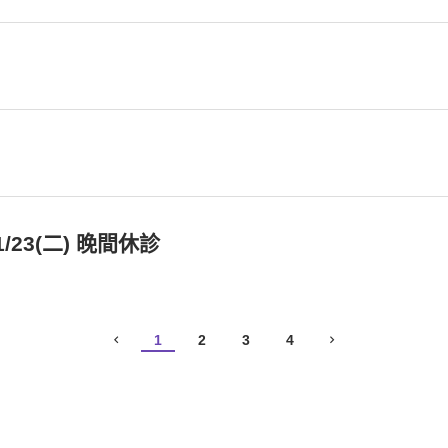
、1/23(二) 晚間休診
1
2
3
4