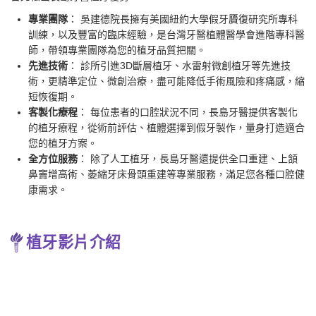
專業團隊
： 吳建德院長擁有美國紐約大學假牙贗復研究所專科
訓練，以及豐富的臨床經驗，是台灣牙醫植體醫學會進階專科醫
師，帶領專業團隊為您的植牙品質把關。
先進技術
： 診所引進3D斷層植牙、水雷射微創植牙等先進技
術，更精準定位、微創治療，盡可能降低手術風險和疼痛感，縮
短恢復期。
客製化療程
： 每位患者的口腔狀況不同，長島牙醫提供客製化
的植牙療程，從術前評估、植體選擇到假牙製作，量身打造適合
您的植牙方案。
全方位服務
： 除了人工植牙，長島牙醫還提供全口重建、上頷
鼻竇增高術、萎縮牙床骨頭重建等專業服務，滿足您各種口腔健
康需求。
植牙影片介紹