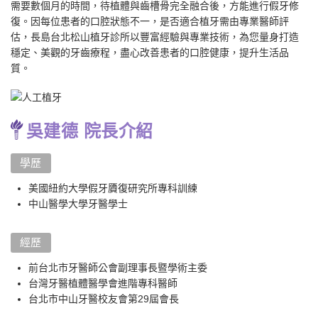
需要數個月的時間，待植體與齒槽骨完全融合後，方能進行假牙修
復。因每位患者的口腔狀態不一，是否適合植牙需由專業醫師評
估，長島台北松山植牙診所以豐富經驗與專業技術，為您量身打造
穩定、美觀的牙齒療程，盡心改善患者的口腔健康，提升生活品
質。
吳建德 院長介紹
學歷
美國紐約大學假牙贗復研究所專科訓練
中山醫學大學牙醫學士
經歷
前台北市牙醫師公會副理事長暨學術主委
台灣牙醫植體醫學會進階專科醫師
台北市中山牙醫校友會第29屆會長