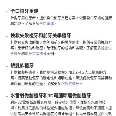
全口植牙重建
針對牙周病患者，提供全口植牙重建方案，恢復全口牙齒的健康
和功能。了解更多
全口重建
。
挽救失敗植牙和前牙美學植牙
針對過去失敗的植牙案例和前牙的美學需求，提供專業的挽救方
案，重新評估和治療，確保植牙的成功和美觀。了解更多
挽救失
敗植牙
和
前牙美學植牙
案例。
銀髮族植牙
針對銀髮族患者，我們提供活動假牙加上2-4支人工植體的方
案，提高活動假牙的穩定性和咀嚼功能，解決傳統假牙易搖晃和
難以食用硬食的問題。了解更多
銀髮族植牙
。
水雷射微創植牙和3D電腦斷層微創植牙
利用3D電腦斷層攝影模擬，確定植牙位置，並搭配水雷射技
術，利用其低熱能的特性減少組織破壞，降低疼痛和不適感，提
供患者高安全性和高舒適度的植牙療程。長島牙醫亦有提供高效