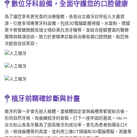
數位牙科設備，全面守護您的口腔健康
為了讓您享有更完善的治療服務，長島台北植牙診所投入大量資
源，引進多項專業牙科設備，包括3D電腦斷層掃描、水雷射、德國
萊卡根管顯微鏡及瑞士噴砂美白洗牙機等，並結合經驗豐富的醫療
團隊與精湛技術，致力於更精準診斷與治療各類口腔問題，助您再
次綻放自信笑容。
植牙前精確診斷與計畫
植牙的第一步會先放入植體，當植體固定並與齒槽骨緊密結合後，
形同自然牙根，為後續假牙的安裝，打下一座牢固的基底。<br />
台北松山長島牙醫為了提高植牙的成功率，會先為患者拍攝全口X
光，檢視齒槽骨的高度，並利用三維CT掃描和3D電腦模擬，測量骨