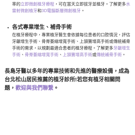
率的
立即微創植牙療程
，可在當天立即拔牙並植牙。了解更多
水
雷射微創植牙
和
3D電腦斷層微創植牙
。
各式專業增生、補骨手術
在植牙療程中，專業植牙醫生會依據每位患者的口腔情況，評估
牙齦增生手術、骨脊萎縮增寬手術、上頷竇增高手術或傳統補骨
手術的需求，以規劃最適合患者的植牙療程。了解更多
牙齦增生
手術
、
骨脊萎縮增寬手術
、
上頷竇增高手術
或
傳統補骨手術
。
長島牙醫以多年的專業技術和先進的醫療設備，成為
台北松山居民推薦的植牙診所!若您有植牙相關問
題，
歡迎與我們聯繫
。