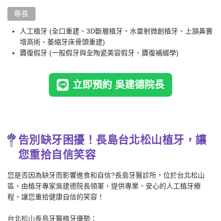
專長
人工植牙 (全口重建、3D斷層植牙、水雷射微創植牙、上頷鼻竇
增高術、萎縮牙床骨頭重建)
贗復假牙 (一般假牙與全陶瓷美容假牙、贗復補綴學)
立即預約 吳建德院長
告別缺牙困擾！長島台北松山植牙，讓
您重拾自信笑容
您是否因為缺牙而影響進食和自信?長島牙醫診所，位於台北松山
區，由植牙專家吳建德院長領軍，提供專業、安心的人工植牙療
程，讓您重拾健康自信的笑容！
台北松山長島牙醫植牙優勢：