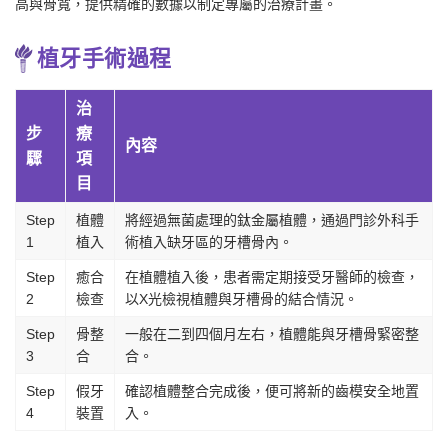
高與骨寬，提供精確的數據以制定專屬的治療計畫。
植牙手術過程
治
步
療
內容
驟
項
目
Step
植體
將經過無菌處理的鈦金屬植體，通過門診外科手
1
植入
術植入缺牙區的牙槽骨內。
Step
癒合
在植體植入後，患者需定期接受牙醫師的檢查，
2
檢查
以X光檢視植體與牙槽骨的結合情況。
Step
骨整
一般在二到四個月左右，植體能與牙槽骨緊密整
3
合
合。
Step
假牙
確認植體整合完成後，便可將新的齒模安全地置
4
裝置
入。