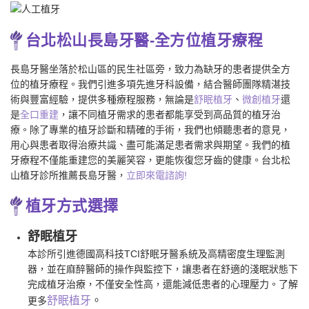
台北松山長島牙醫-全方位植牙療程
長島牙醫坐落於松山區的民生社區旁，致力為缺牙的患者提供全方
位的植牙療程。我們引進多項先進牙科設備，結合醫師團隊精湛技
術與豐富經驗，提供多種療程服務，無論是
舒眠植牙
、
微創植牙
還
是
全口重建
，讓不同植牙需求的患者都能享受到高品質的植牙治
療。除了專業的植牙診斷和精確的手術，我們也傾聽患者的意見，
用心與患者取得治療共識、盡可能滿足患者需求與期望。我們的植
牙療程不僅能重建您的美麗笑容，更能恢復您牙齒的健康。台北松
山植牙診所推薦長島牙醫，
立即來電諮詢!
植牙方式選擇
舒眠植牙
本診所引進德國高科技TCI舒眠牙醫系統及高精密度生理監測
器，並在麻醉醫師的操作與監控下，讓患者在舒適的淺眠狀態下
完成植牙治療，不僅安全性高，還能減低患者的心理壓力。了解
舒眠植牙
。
更多