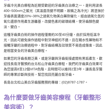
牙齒冷光美白療程為近期受歡迎的牙齒美白治療之一，是利用波長
400~500nｍ之藍光（其溫度改變不明顯，故稱之為冷光）將塗抹於
牙齒表面濃度20%~38%之過氧化物美白藥劑催化，經由過氧化氫的
氧化還原作用產生游離基，改變色素的碳環結構，使牙齒顏色變
淡、變白。
這種牙齒美白術的操作過程僅需約30至40分鐘，由於採用低溫冷
光，因此可避免操作過程中對牙神經的不適，且在親水性藥物和不
接觸牙齦的治療過程中，對牙齒結構及琺琅質不易造成傷害，因此
是相當安全的牙齒美白療程。
如果您的牙齒長期泛黃，或是牙齦與牙齒銜接處間有黑垢產生，歡
迎找長島牙醫預約台北松山牙齒美白療程，我們的牙齒美白效果可
為您提高8至12個VITA色階，且時間可以維持2至3年。讓長島牙醫
師的專業診斷與技術，幫您找回亮麗白皙牙齒。
長島台北松山美白牙齒服務預約專線：
(02)8787-1787
。
為什麼要做牙齒美容療程（牙齦整形
美容術）？