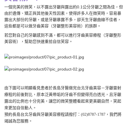
一個完美的微笑，以不露出牙齦與露出約0.1公分牙齦之間為佳，但
由於遺傳、矯正與其他後天性因素，使得許多人在微笑時，容易暴
露出大部份的牙齦，或是牙齦暴露不多，卻天生牙齦曲線不佳者，
這些都是可以做牙齒美容（牙齦整形美容術）的族群。
若您對自己的牙齦感到不滿，都可以進行牙齒美容療程（牙齦整形
美容術），幫助您快速重拾自信笑容。
由下圖可以明顯看見患者於長島牙醫做完台北牙齒美容－牙齦雷射
療程的前後對比，原本泛黃帶垢的牙齒不但變得亮白透光，且牙齦
露出的比例也十分完美，讓您的微笑整體看起來更美觀自然，笑起
來更加自信動人。
預約長島台北牙齒與牙齦美容療程請撥打：
(02)8787-1787
，我們將
竭誠為您服務。