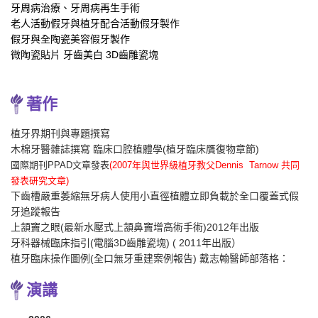
牙周病治療、牙周病再生手術
老人活動假牙與植牙配合活動假牙製作
假牙與全陶瓷美容假牙製作
微陶瓷貼片 牙齒美白 3D齒雕瓷塊
著作
植牙界期刊與專題撰寫
木棉牙醫雜誌撰寫 臨床口腔植體學(植牙臨床贋復物章節)
國際期刊PPAD文章發表
(2007年與世界級植牙教父Dennis Tarnow 共同
發表研究文章
)
下齒槽嚴重萎縮無牙病人使用小直徑植體立即負載於全口覆蓋式假
牙追蹤報告
上頷竇之眼(最新水壓式上頷鼻竇增高術手術)2012年出版
牙科器械臨床指引(電腦3D齒雕瓷塊) ( 2011年出版）
植牙臨床操作圖例(全口無牙重建案例報告)
戴志翰醫師部落格：
演講