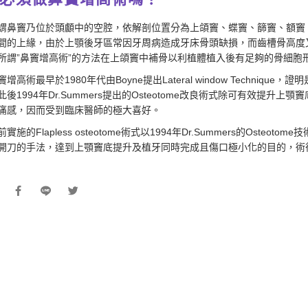
謂鼻竇乃位於頭顱中的空腔，依解剖位置分為上頜竇、蝶竇、篩竇、額竇
間的上緣，由於上顎後牙區常因牙周病造成牙床骨頭缺損，而齒槽骨高度
所謂”鼻竇增高術”的方法在上頜竇中補骨以利植體植入後有足夠的骨細胞
增高術最早於1980年代由Boyne提出Lateral window Techn
此後1994年Dr.Summers提出的Osteotome改良術式除可有效提
痛感，因而受到臨床醫師的極大喜好。
實施的Flapless osteotome術式以1994年Dr.Summers的Ost
開刀的手法，達到上顎竇底提升及植牙同時完成且傷口極小化的目的，術