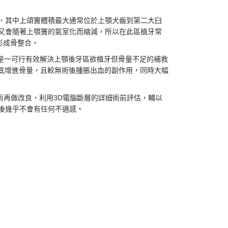
，其中上頜竇體積最大通常位於上顎犬齒到第二大臼
又會隨著上顎竇的氣室化而縮減，所以在此區植牙常
形成骨整合。
ique，證明是一可行有效解決上顎後牙區欲植牙但骨量不足的補救
升上顎竇底增進骨量，且較無術後腫脹出血的副作用，同時大幅
eotome技術再做改良，利用3D電腦斷層的詳細術前評估，輔以
後幾乎不會有任何不適感。