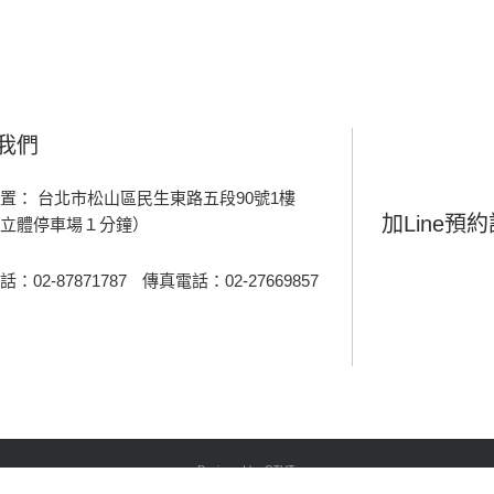
我們
置： 台北市松山區民生東路五段90號1樓
加Line預
立體停車場１分鐘）
：02-87871787
傳真電話：02-27669857
Designed by
GTUT