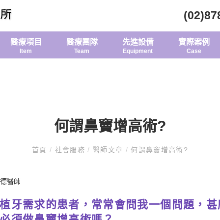
(02)87
醫療項目
醫療團隊
先進設備
實際案例
Item
Team
Equipment
Case
何謂鼻竇增高術?
首頁
/
社會服務
/
醫師文章
/
何謂鼻竇增高術?
建德醫師
植牙需求的患者，常常會問我一個問題，甚
必須做鼻竇增高術嗎？