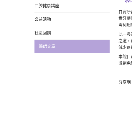
口腔健康講座
其實所
齒牙根
公益活動
需利用
社區回饋
此一鼻竇
之道，
醫師文章
減少疼
本院目前
微創免
分享到